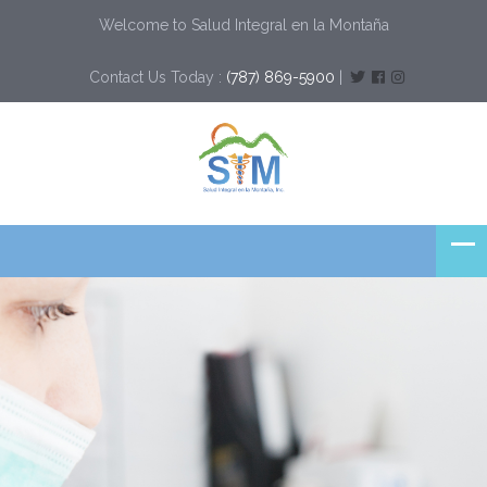
Welcome to Salud Integral en la Montaña
Contact Us Today :
(787) 869-5900
|